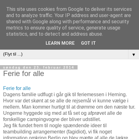
This site uses cookies from Google to deliver its services
and to analyze traffic. Your IP address and user-agent are
shared with Google along with performance and security
metrics to ensure quality of service, generate usage
At Leve er Livet
statistics, and to detect and address abuse.
LEARN MORE
GOT IT
▼
søndag den 23. februar 2014
Ferie for alle
Ferie for alle
Dagens familie udflugt i går gik til feriemessen i Herning.
Hvor var det skønt at se alle de rejsemål vi kunne vælge i
mellem. Man kommer hurtigt til at drømme om den næste tur.
Ungerne hyggede sig med at få set og afprøvet alle de
forskellige campingvogne der bliver udstillet.
Jeg fik fundet frem til nogle spændende ideer til
teambuilding arrangementer (fagidiot), vi fik noget
information omkring Berlin og blev mætte af alle de lækre