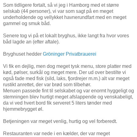
Som tidligere fortalt, så vi jeg i Hamborg med et større
selskab (44 personer), vi var som sagt på en meget
underholdende og vellykket havnerundfart med en meget
gammel og smuk båd.
Senere tog vi på et lokalt bryghus, ikke langt fra hvor vores
båd lagde an (efter aftale).
Bryghuset hedder
Gröninger Privatbrauerei
Vi fik en dejlig, men dog meget tysk menu, store platter med
kød, pølser, surkål og meget mere. Der ud over bestilte vi
også fade med fisk (sild, laks, fjordrejer m.m.) alt var meget
rustikt anrettet, der var brød som tilbehør.
Menuen passede fint til selskabet og var enormt hyggeligt og
stemningen blev hurtigt meget afslappende og venskabeligt,
da vi ved hvert bord fik serveret 5 liters tønder med
hjemmebrygget øl.
Betjeningen var meget venlig, hurtig og vel forberedt.
Restauranten var nede i en kælder, der var meget