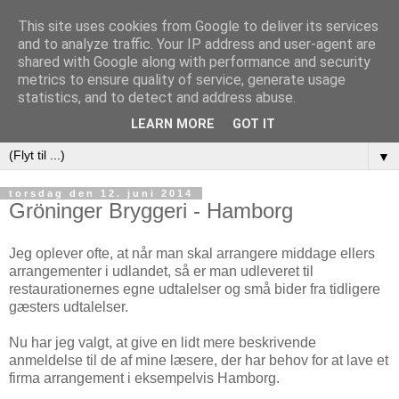
This site uses cookies from Google to deliver its services
and to analyze traffic. Your IP address and user-agent are
shared with Google along with performance and security
metrics to ensure quality of service, generate usage
At Leve er Livet
statistics, and to detect and address abuse.
LEARN MORE
GOT IT
▼
torsdag den 12. juni 2014
Gröninger Bryggeri - Hamborg
Jeg oplever ofte, at når man skal arrangere middage ellers
arrangementer i udlandet, så er man udleveret til
restaurationernes egne udtalelser og små bider fra tidligere
gæsters udtalelser.
Nu har jeg valgt, at give en lidt mere beskrivende
anmeldelse til de af mine læsere, der har behov for at lave et
firma arrangement i eksempelvis Hamborg.